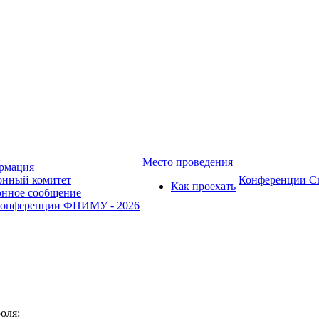
Место проведения
рмация
онный комитет
Конференции 
Как проехать
нное сообщение
конференции ФПИМУ - 2026
оля: