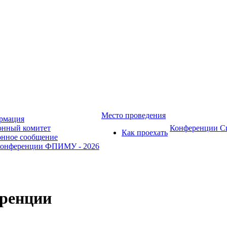
Место проведения
рмация
онный комитет
Конференции 
Как проехать
нное сообщение
конференции ФПИМУ - 2026
еренции